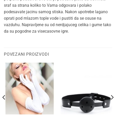
sraf sa strana koliko to Vama odgovara i polako
podesavate jacinu samog stiska. Nakon upotrebe lagano
oprati pod mlazom tople vode i pustiti da se osuse na
vazduhu. Napravljene su od nerdjajuceg celika i gume tako
da su pogodne za visecasovne igre.
POVEZANI PROIZVODI