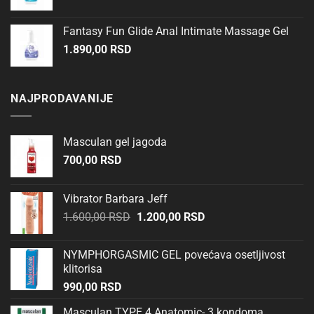
Fantasy Fun Glide Anal Intimate Massage Gel
1.890,00
RSD
NAJPRODAVANIJE
Masculan gel jagoda
700,00
RSD
Vibrator Barbara Jeff
Originalna
Trenutna
1.600,00
RSD
1.200,00
RSD
cena
cena
je
je:
NYMPHORGASMIC GEL povećava osetljivost
bila:
1.200,00 RSD.
klitorisa
1.600,00 RSD.
990,00
RSD
Masculan TYPE 4 Anatomic- 3 kondoma