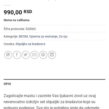
990,00
RSD
Nema na zalihama
Šifra proizvoda:
520062
Kategorije:
BDSM
,
Oprema za vezivanje
,
Za nju
Oznaka:
štipaljke za bradavice
OPIS
Zagolicajte mastu i zacinite Vas ljubavni zivot uz ovaj
neverovatno izdrzljiv set stipaljki za bradavice koje su
potpuno podesive. Sve sto je potrebno jeste da odvrnete