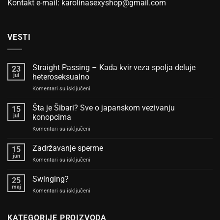
Kontakt e-mail: karolinasexyshop@gmail.com
VESTI
Straight Passing – Kada kvir veza spolja deluje
23
jul
heteroseksualno
na
Komentari su isključeni
Straight
Passing
Šta je Šibari? Sve o japanskom vezivanju
15
–
jul
konopcima
Kada
na
Komentari su isključeni
kvir
Šta
veza
je
Zadržavanje sperme
spolja
15
Šibari?
deluje
jun
na
Komentari su isključeni
Sve
heteroseksualno
Zadržavanje
o
sperme
Swinging?
japanskom
25
maj
vezivanju
na
Komentari su isključeni
konopcima
Swinging?
KATEGORIJE PROIZVODA