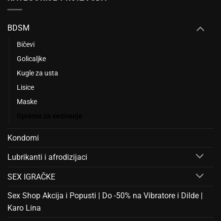
BDSM
Bičevi
Golicaljke
Kugle za usta
Lisice
Maske
Oprema za vezivanje
Kondomi
Lubrikanti i afrodizijaci
SEX IGRAČKE
Sex Shop Akcija i Popusti | Do -50% na Vibratore i Dilde |
Karo Lina