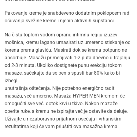
Pakovanje kreme je snabdeveno dodatnim poklopcem radi
očuvanja svežine kreme i njenih aktivnih supstanci.
Na čistu toplom vodom opranu intimnu regiju izuzev
mošnica, kremu lagano umasirati uz umereno stiskanje od
korena prema glaviću. Masirati dok se krema potpuno ne
apsorbuje. Masažu primenjivati 1-2 puta dnevno u trajanju
od 2-3 minuta. Ukoliko dostignete punu erekciju tokom
masaže, sačekajte da se penis spusti bar 80% kako bi
izbegli
unutrašnja oštećenja. Nije potrebno energično raditi
masažu, već umereno. Masaža HYPER MEN kremom će
omogućiti sve veći dotok krvi u tkivo. Nakon mazaže
operite ruke, a kremu ne ispirajte već je ostavite da deluje.
Uživajte u nezaboravno prijatnom osećaju i vrhunskim
rezultatima koji će vam priuštiti ova masažna krema.