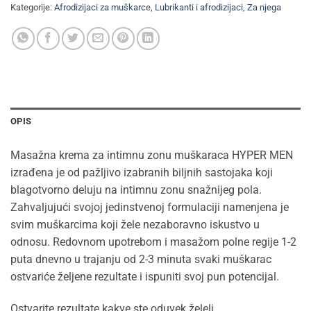
Kategorije:
Afrodizijaci za muškarce
,
Lubrikanti i afrodizijaci
,
Za njega
OPIS
Masažna krema za intimnu zonu muškaraca HYPER MEN
izrađena je od pažljivo izabranih biljnih sastojaka koji
blagotvorno deluju na intimnu zonu snažnijeg pola.
Zahvaljujući svojoj jedinstvenoj formulaciji namenjena je
svim muškarcima koji žele nezaboravno iskustvo u
odnosu. Redovnom upotrebom i masažom polne regije 1-2
puta dnevno u trajanju od 2-3 minuta svaki muškarac
ostvariće željene rezultate i ispuniti svoj pun potencijal.
Ostvarite rezultate kakve ste oduvek želeli.