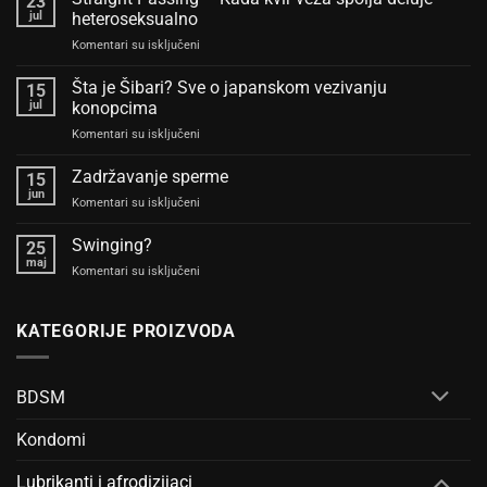
23
jul
heteroseksualno
na
Komentari su isključeni
Straight
Passing
Šta je Šibari? Sve o japanskom vezivanju
15
–
jul
konopcima
Kada
na
Komentari su isključeni
kvir
Šta
veza
je
Zadržavanje sperme
spolja
15
Šibari?
deluje
jun
na
Komentari su isključeni
Sve
heteroseksualno
Zadržavanje
o
sperme
Swinging?
japanskom
25
maj
vezivanju
na
Komentari su isključeni
konopcima
Swinging?
KATEGORIJE PROIZVODA
BDSM
Kondomi
Lubrikanti i afrodizijaci