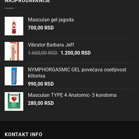
NAJPRODAVANIJE
Masculan gel jagoda
700,00
RSD
Vibrator Barbara Jeff
Originalna
Trenutna
1.600,00
RSD
1.200,00
RSD
cena
cena
je
je:
NYMPHORGASMIC GEL povećava osetljivost
bila:
1.200,00 RSD.
klitorisa
1.600,00 RSD.
990,00
RSD
Masculan TYPE 4 Anatomic- 3 kondoma
280,00
RSD
KONTAKT INFO