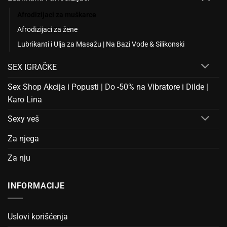
Afrodizijaci za muškarce
Afrodizijaci za žene
Lubrikanti i Ulja za Masažu | Na Bazi Vode & Silikonski
SEX IGRAČKE
Sex Shop Akcija i Popusti | Do -50% na Vibratore i Dilde |
Karo Lina
Sexy veš
Za njega
Za nju
INFORMACIJE
Uslovi korišćenja