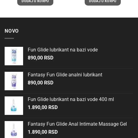
DODAJ U KORPU
DODAJ U KORPU
NOVO
Fun Glide lubrikant na bazi vode
890,00
RSD
Fantasy Fun Glide analni lubrikant
890,00
RSD
Fun Glide lubrikant na bazi vode 400 ml
1.890,00
RSD
Fantasy Fun Glide Anal Intimate Massage Gel
1.890,00
RSD