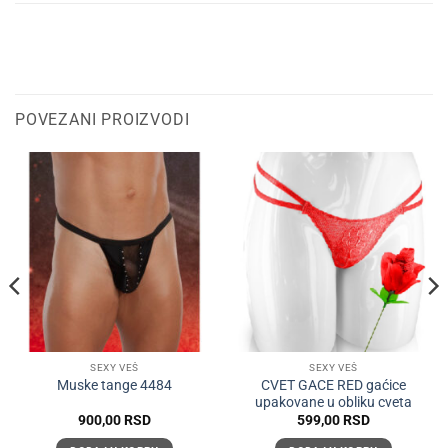
POVEZANI PROIZVODI
SEXY VEŠ
SEXY VEŠ
CVET GACE RED gaćice
Muske tange 4484
upakovane u obliku cveta
900,00
RSD
599,00
RSD