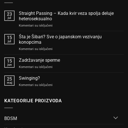
Straight Passing – Kada kvir veza spolja deluje
23
jul
heteroseksualno
na
Komentari su isključeni
Straight
Passing
Šta je Šibari? Sve o japanskom vezivanju
15
–
jul
konopcima
Kada
na
Komentari su isključeni
kvir
Šta
veza
je
Zadržavanje sperme
spolja
15
Šibari?
deluje
jun
na
Komentari su isključeni
Sve
heteroseksualno
Zadržavanje
o
sperme
Swinging?
japanskom
25
maj
vezivanju
na
Komentari su isključeni
konopcima
Swinging?
KATEGORIJE PROIZVODA
BDSM