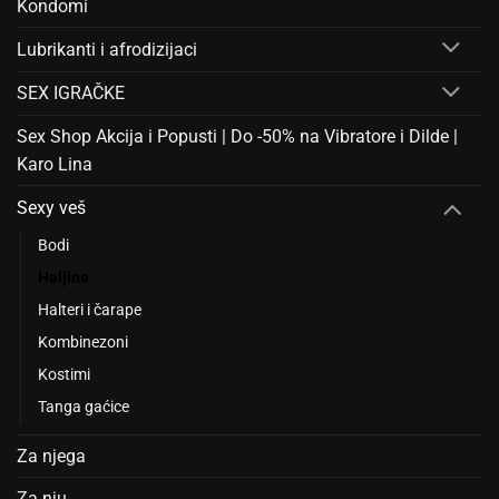
Kondomi
Lubrikanti i afrodizijaci
SEX IGRAČKE
Sex Shop Akcija i Popusti | Do -50% na Vibratore i Dilde |
Karo Lina
Sexy veš
Bodi
Haljine
Halteri i čarape
Kombinezoni
Kostimi
Tanga gaćice
Za njega
Za nju