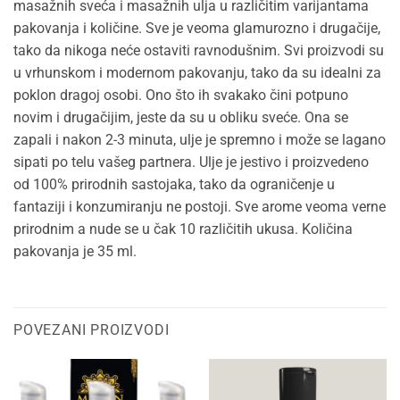
masažnih sveća i masažnih ulja u različitim varijantama
pakovanja i količine. Sve je veoma glamurozno i drugačije,
tako da nikoga neće ostaviti ravnodušnim. Svi proizvodi su
u vrhunskom i modernom pakovanju, tako da su idealni za
poklon dragoj osobi. Ono što ih svakako čini potpuno
novim i drugačijim, jeste da su u obliku sveće. Ona se
zapali i nakon 2-3 minuta, ulje je spremno i može se lagano
sipati po telu vašeg partnera. Ulje je jestivo i proizvedeno
od 100% prirodnih sastojaka, tako da ograničenje u
fantaziji i konzumiranju ne postoji. Sve arome veoma verne
prirodnim a nude se u čak 10 različitih ukusa. Količina
pakovanja je 35 ml.
POVEZANI PROIZVODI