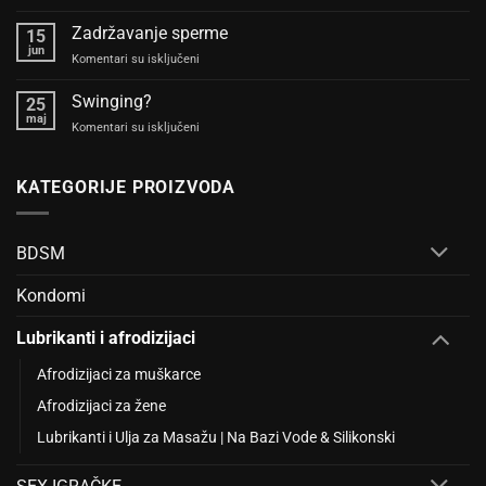
Šta
veza
je
Zadržavanje sperme
spolja
15
Šibari?
deluje
jun
na
Komentari su isključeni
Sve
heteroseksualno
Zadržavanje
o
sperme
Swinging?
japanskom
25
maj
vezivanju
na
Komentari su isključeni
konopcima
Swinging?
KATEGORIJE PROIZVODA
BDSM
Kondomi
Lubrikanti i afrodizijaci
Afrodizijaci za muškarce
Afrodizijaci za žene
Lubrikanti i Ulja za Masažu | Na Bazi Vode & Silikonski