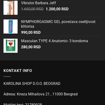
Vibrator Barbara Jeff
Originalna
Trenutna
1.600,00
RSD
1.200,00
RSD
cena
cena
je
je:
NYMPHORGASMIC GEL povećava osetljivost
bila:
1.200,00 RSD.
klitorisa
1.600,00 RSD.
990,00
RSD
Masculan TYPE 4 Anatomic- 3 kondoma
280,00
RSD
KONTAKT INFO
KAROLINA SHOP D.O.O. BEOGRAD
Adresa: Kneza Mihailova 21 , 11000 Beograd
Matični broj: 21780928