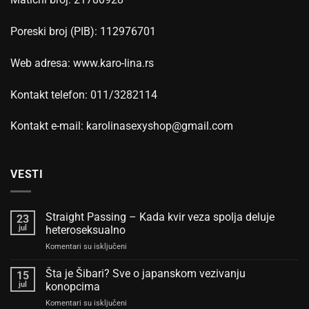
Poreski broj (PIB): 112976701
Web adresa: www.karo-lina.rs
Kontakt telefon: 011/3282114
Kontakt e-mail: karolinasexyshop@gmail.com
VESTI
Straight Passing – Kada kvir veza spolja deluje
23
jul
heteroseksualno
na
Komentari su isključeni
Straight
Passing
Šta je Šibari? Sve o japanskom vezivanju
15
–
jul
konopcima
Kada
na
Komentari su isključeni
kvir