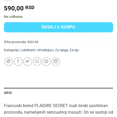
590,00
RSD
Na zalihama
DODAJ U KORPU
Šifra proizvoda:
826163
Kategorije:
Lubrikanti i afrodizijaci
,
Za njega
,
Za nju
OPIS
Francuski brend PLAISIRE SECRET nudi široki asortiman
proizvoda, namenjenih senzualnoj masaži. On se sastoji od